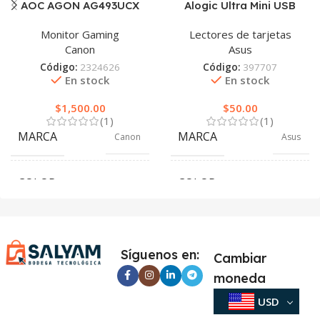
AOC AGON AG493UCX
Alogic Ultra Mini USB
Monitor Gaming
Lectores de tarjetas
Canon
Asus
Código:
2324626
Código:
397707
En stock
En stock
$
1,500.00
$
50.00
(1)
(1)
MARCA
MARCA
Canon
Asus
COLOR
COLOR
Gris
Plata
Síguenos en:
Cambiar
moneda
USD