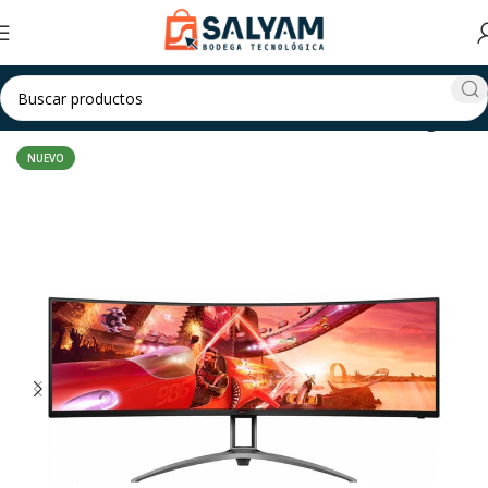
Inicio
Ordenadores & Oficina
Monitor
Monitor Gaming
NUEVO