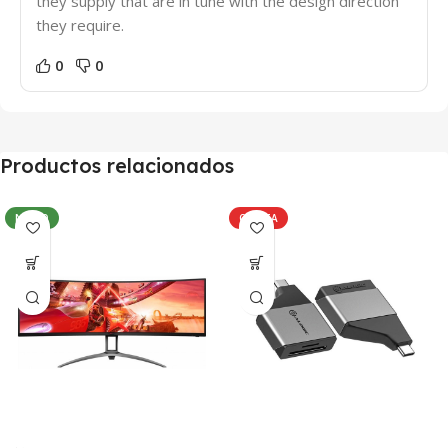
they supply that are in tune with the design direction
they require.
0
0
Productos relacionados
NUEVO
OFERTA