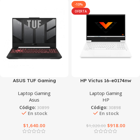
-10%
OFERTA
ASUS TUF Gaming
HP Victus 16-e0174nw
Laptop Gaming
Laptop Gaming
Asus
HP
Código:
30899
Código:
30898
En stock
En stock
$
1,640.00
$
918.00
$
1,020.00