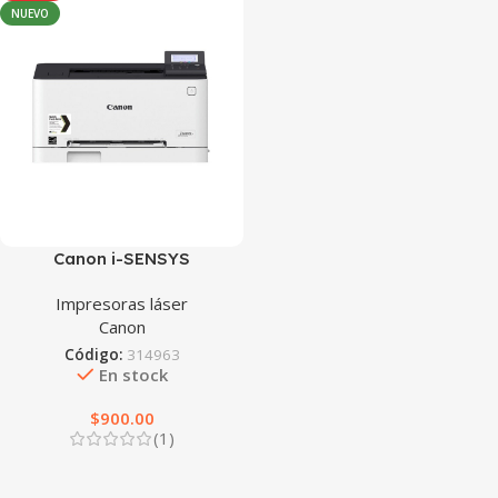
NUEVO
Canon i-SENSYS
LBP722Cdw
Impresoras láser
Canon
Código:
314963
En stock
$
900.00
(1)