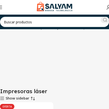
rdenadores & Oficina
Impresoras y escáneres
Impresoras láser
Impresoras láser
Show sidebar
OFERTA