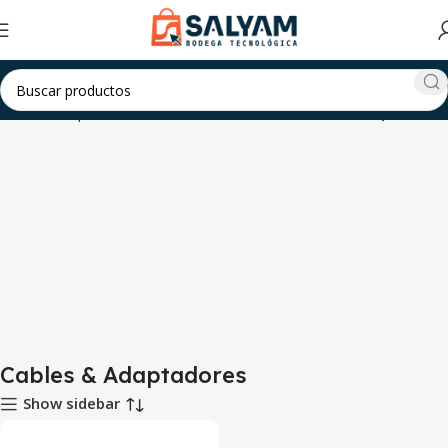
ware & Componentes
Hardware & Otros
Cables & Adaptadores
Cables & Adaptadores
Show sidebar