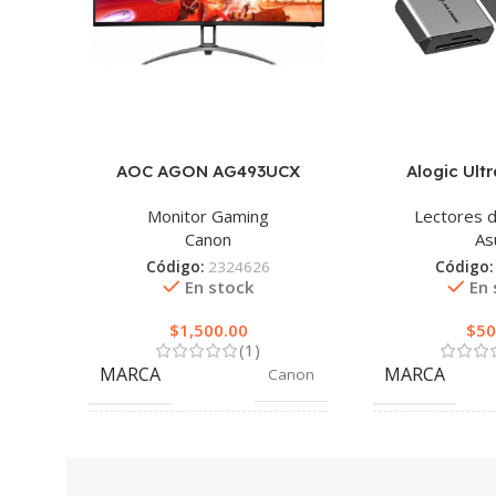
AOC AGON AG493UCX
Alogic Ult
Monitor Gaming
Lectores d
Canon
As
Código:
2324626
Código
En stock
En 
$
1,500.00
$
50
(1)
MARCA
MARCA
Canon
COLOR
COLOR
Gris