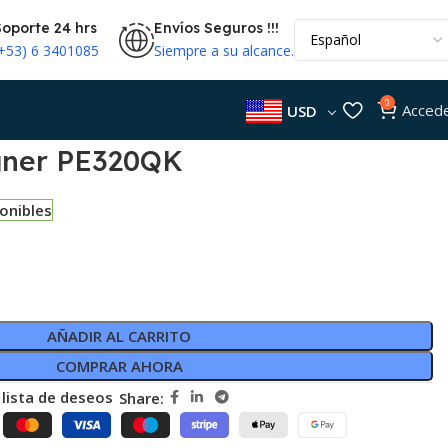
Soporte 24 hrs
Envíos Seguros !!!
(+53) 6 3401085
Siempre a su alcance.
0
Acced
USD
gner PE320QK
onibles
AÑADIR AL CARRITO
COMPRAR AHORA
 lista de deseos
Share: