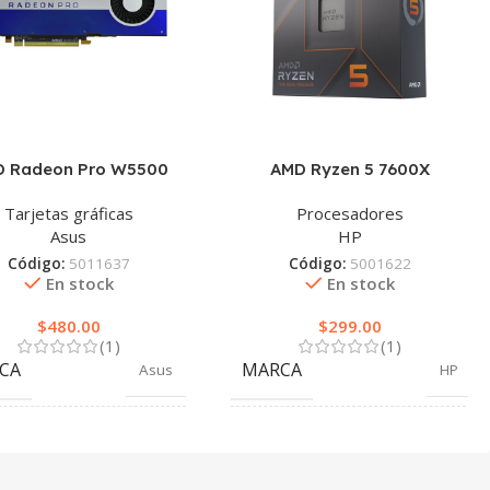
 Radeon Pro W5500
AMD Ryzen 5 7600X
Tarjetas gráficas
Procesadores
Asus
HP
Código:
5011637
Código:
5001622
En stock
En stock
$
480.00
$
299.00
(1)
(1)
CA
MARCA
Asus
HP
OR
COLOR
Azul
Plata