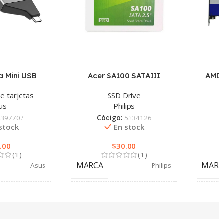
ra Mini USB
Acer SA100 SATAIII
AMD
e tarjetas
SSD Drive
us
Philips
:
397707
Código:
5334126
stock
En stock
.00
$
30.00
(1)
(1)
MARCA
MAR
Asus
Philips
COLOR
COL
Plata
Blanco