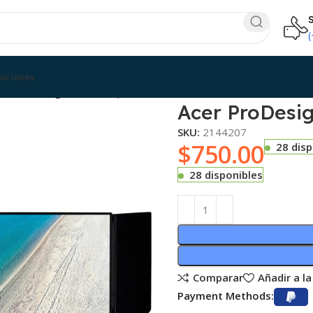
luciones
cer ProDesigner PE320QK
Acer ProDesi
SKU:
2144207
$
750.00
28 disp
28 disponibles
Comparar
Añadir a la
Payment Methods: