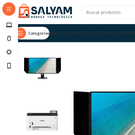
Categorías
Productos
¿Dónde Estamos?
Entregas & Devo
Inicio
Ordenadores & Oficina
Monitor
Monitors 4K
A