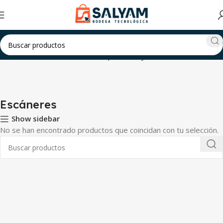
nicio
Ordenadores & Oficina
Impresoras y escáneres
Escáneres
Escáneres
Show sidebar
No se han encontrado productos que coincidan con tu selección.