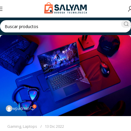
0
wpadmin
Gaming
,
Laptops
13 Dic 2022