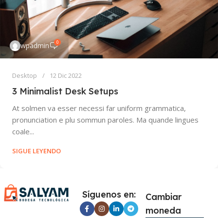
0
wpadmin
Desktop
12 Dic 2022
3 Minimalist Desk Setups
At solmen va esser necessi far uniform grammatica,
pronunciation e plu sommun paroles. Ma quande lingues
coale...
SIGUE LEYENDO
Síguenos en:
Cambiar
moneda