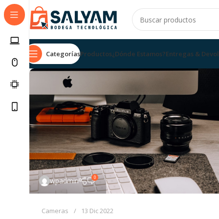
Categorías
Productos
¿Dónde Estamos?
Entregas & Devo
0
wpadmin
Cameras
13 Dic 2022