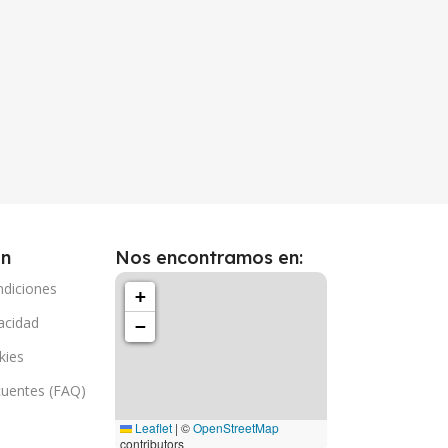
ón
Nos encontramos en:
ndiciones
+
vacidad
−
kies
cuentes (FAQ)
Leaflet
|
©
OpenStreetMap
contributors