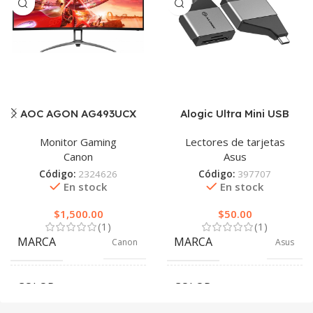
AOC AGON AG493UCX
Alogic Ultra Mini USB
Monitor Gaming
Lectores de tarjetas
Canon
Asus
Código:
2324626
Código:
397707
En stock
En stock
$
1,500.00
$
50.00
(1)
(1)
MARCA
MARCA
Canon
Asus
COLOR
COLOR
Gris
Plata